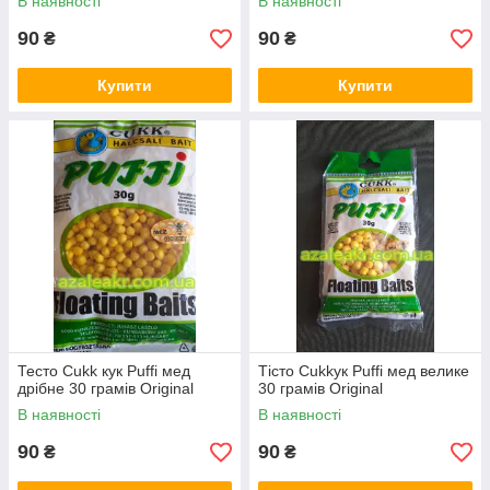
В наявності
В наявності
90
90
₴
₴
Купити
Купити
Тесто Cukk кук Puffi мед
Тісто Cukkук Puffi мед велике
дрібне 30 грамів Original
30 грамів Original
В наявності
В наявності
90
90
₴
₴