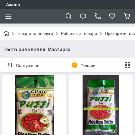
Азалія
Товари та послуги
Рибальські товари
Прикормки, нас
Тесто риболовля. Мастирка
Сортування
0
Фільтри