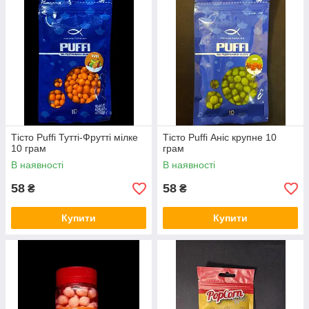
Тісто Puffi Тутті-Фрутті мілке
Тісто Puffi Аніс крупне 10
10 грам
грам
В наявності
В наявності
58
58
₴
₴
Купити
Купити