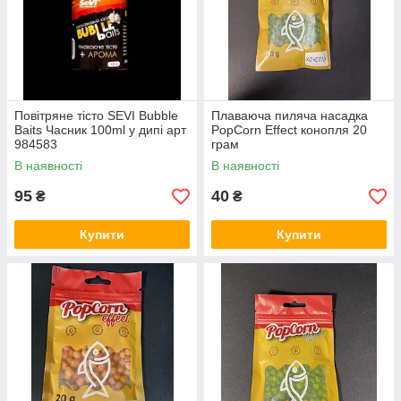
Повітряне тісто SEVI Bubble
Плаваюча пиляча насадка
Baits Часник 100ml у дипі арт
PopCorn Effect конопля 20
984583
грам
В наявності
В наявності
95
40
₴
₴
Купити
Купити