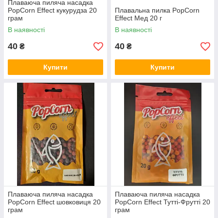
Плаваюча пиляча насадка
PopCorn Effect кукурудза 20
Плавальна пилка PopCorn
грам
Effect Мед 20 г
В наявності
В наявності
40
40
₴
₴
Купити
Купити
Плаваюча пиляча насадка
Плаваюча пиляча насадка
PopCorn Effect шовковиця 20
PopCorn Effect Тутті-Фрутті 20
грам
грам