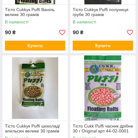
Тісто Cukkук Puffi Ваніль
Тісто Cukkук Puffi полуниця
велике 30 грамів
грубе 30 грамів
В наявності
В наявності
90
90
₴
₴
Купити
Купити
Тісто Cukkук Puffi шоколад/
Тісто Cukk Puffi часник дрібне
апельсин велике 30 грамів
30 г Original арт 44-02-0001