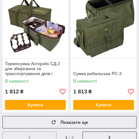
Термосумка Acropolis СД-2
для зберігання та
транспортування діпів і
Сумка рибальська РС-3
атрактантів
В наявності
В наявності
1 812
1 813
₴
₴
Купити
Купити
Показати ще
1
/ 4