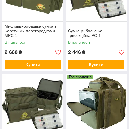
Мисливці-рибацька сумка з
жорсткими перегородками
Сумка рибальська
МРС-1
трисекційна РС-1
В наявності
В наявності
2 660
2 446
₴
₴
Купити
Купити
Топ продажів