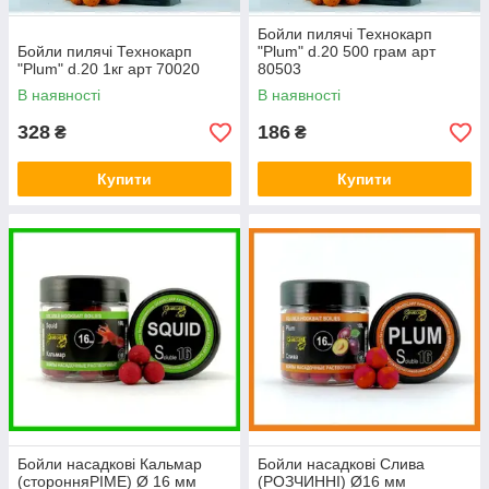
Бойли пилячі Технокарп
Бойли пилячі Технокарп
"Plum" d.20 500 грам арт
"Plum" d.20 1кг арт 70020
80503
В наявності
В наявності
328
186
₴
₴
Купити
Купити
Бойли насадкові Кальмар
Бойли насадкові Слива
(сторонняРІМЕ) Ø 16 мм
(РОЗЧИННІ) Ø16 мм