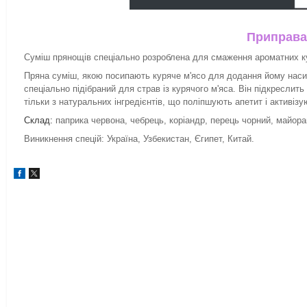
Приправа
Суміш прянощів спеціально розроблена для смаження ароматних к
Пряна суміш, якою посипають куряче м'ясо для додання йому насич
спеціально підібраний для страв із курячого м'яса. Він підкреслит
тільки з натуральних інгредієнтів, що поліпшують апетит і активіз
Склад:
паприка червона, чебрець, коріандр, перець чорний, майоран
Виникнення спецій: Україна, Узбекистан, Єгипет, Китай.