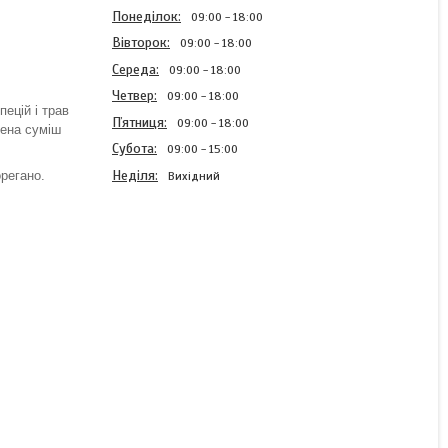
Понеділок
09:00
18:00
Вівторок
09:00
18:00
Середа
09:00
18:00
Четвер
09:00
18:00
ецій і трав
Пʼятниця
09:00
18:00
лена суміш
Субота
09:00
15:00
Неділя
орегано.
Вихідний
Приправа для смажених
крилець 50 г
В наявності
30 ₴