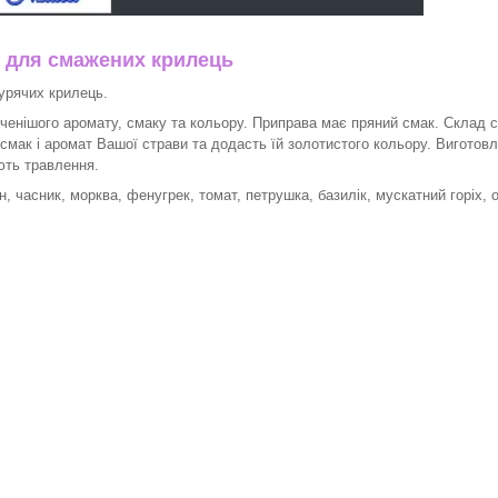
 для смажених крилець
урячих крилець.
енішого аромату, смаку та кольору. Приправа має пряний смак. Склад сп
ь смак і аромат Вашої страви та додасть їй золотистого кольору. Виготов
ують травлення.
, часник, морква, фенугрек, томат, петрушка, базилік, мускатний горіх, 