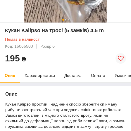
Кукан Kalipso на тросі (5 замків) 4.5 m
Немає в наявності
Код: 16066500
Роздріб
195
₴
Опис
Характеристики
Доставка
Оплата
Умови п
Опис
Кукан Kalipso простий і надійний спосіб зберегти спійману
рибу живою тривалий час при ходових спінінгових рибалках.
Замки виготовлені з міцного сталістого дроту, який не
схильний до деформації навіть від риби великої ваги, а замок-
пружинка виключає довільне відкриття замку і втрату трофею.