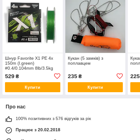
Шнур Favorite X1 PE 4x
Кукан (5 замків) з
Кука
150m (l.green)
поплавцем
попл
#0.4/0.104mm 8lb/3.5kg
529
235
225
₴
₴
Купити
Купити
Про нас
100% позитивних з 576 відгуків за рік
Працює з 20.02.2018