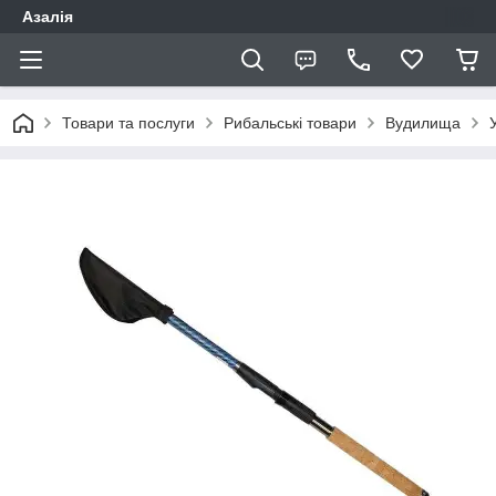
Азалія
Товари та послуги
Рибальські товари
Вудилища