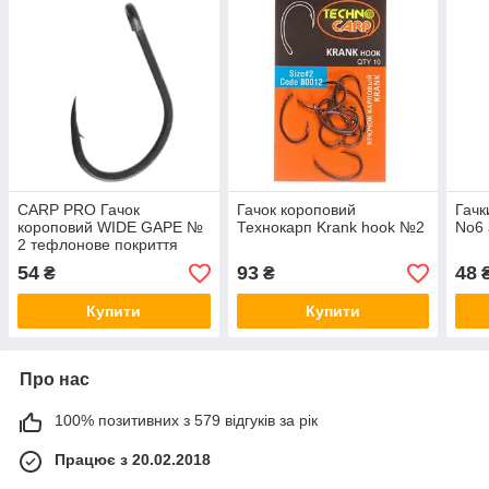
CARP PRO Гачок
Гачок короповий
Гачк
короповий WIDE GAPE №
Технокарп Krank hook №2
No6
2 тефлонове покриття
54
93
48
₴
₴
Купити
Купити
Про нас
100% позитивних з 579 відгуків за рік
Працює з 20.02.2018