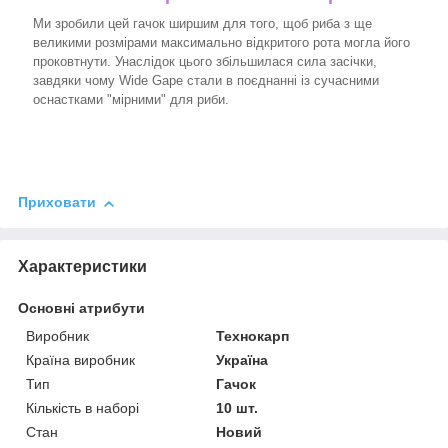
Ми зробили цей гачок ширшим для того, щоб риба з ще
великими розмірами максимально відкритого рота могла його
проковтнути. Унаслідок цього збільшилася сила засічки,
завдяки чому Wide Gape стали в поєднанні із сучасними
оснастками "мірними" для риби.
Приховати
Характеристики
Основні атрибути
Виробник
Технокарп
Країна виробник
Україна
Тип
Гачок
Кількість в наборі
10 шт.
Стан
Новий