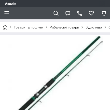
Азалія
Товари та послуги
Рибальські товари
Вудилища