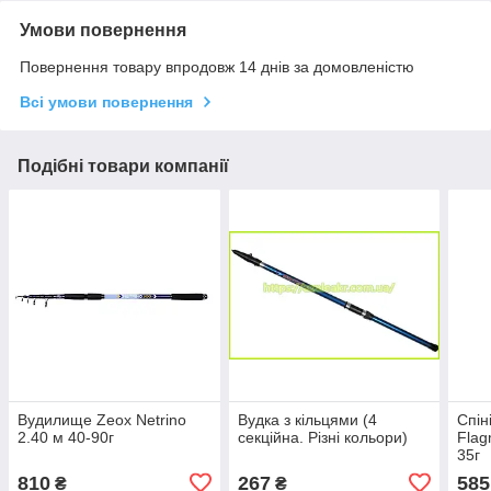
Умови повернення
Повернення товару впродовж 14 днів за домовленістю
Всі умови повернення
Подібні товари компанії
Вудилище Zeox Netrino
Вудка з кільцями (4
Cпін
2.40 м 40-90г
секційна. Різні кольори)
Flag
35г
810
267
585
₴
₴