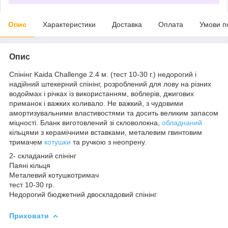
Опис
Характеристики
Доставка
Оплата
Умови п
Опис
Спінінг Kaida Challenge 2.4 м. (тест 10-30 г.) недорогий і
надійний штекерний спінінг, розроблений для лову на різних
водоймах і річках із використанням, воблерів, джигових
приманок і важких коливало. Не важкий, з чудовими
амортизувальними властивостями та досить великим запасом
міцності. Бланк виготовлений зі скловолокна,
обладнаний
кільцями з керамічними вставками, металевим гвинтовим
тримачем
котушки
та ручкою з неопрену.
2- складаний спінінг
Паяні кільця
Металевий котушкотримач
тест 10-30 гр.
Недорогий бюджетний двоскладовий спінінг
Приховати