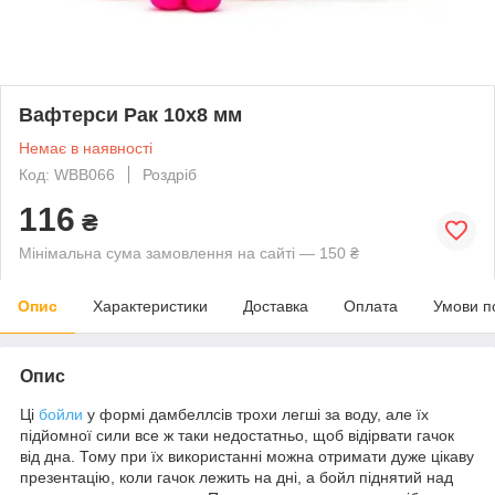
Вафтерси Рак 10x8 мм
Немає в наявності
Код: WBB066
Роздріб
116
₴
Мінімальна сума замовлення на сайті — 150 ₴
Опис
Характеристики
Доставка
Оплата
Умови п
Опис
Ці
бойли
у формі дамбеллсів трохи легші за воду, але їх
підйомної сили все ж таки недостатньо, щоб відірвати гачок
від дна. Тому при їх використанні можна отримати дуже цікаву
презентацію, коли гачок лежить на дні, а бойл піднятий над