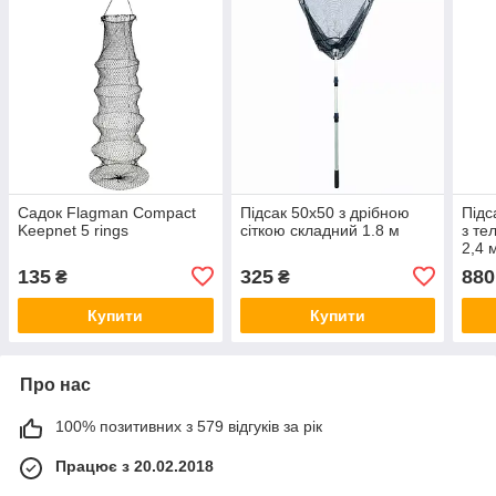
Садок Flagman Compact
Підсак 50x50 з дрібною
Підс
Keepnet 5 rings
сіткою складний 1.8 м
з те
2,4 
135
325
880
₴
₴
Купити
Купити
Про нас
100% позитивних з 579 відгуків за рік
Працює з 20.02.2018