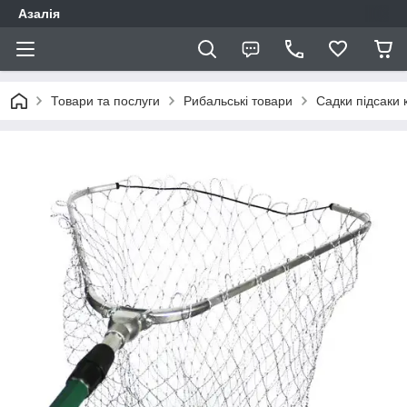
Азалія
Товари та послуги
Рибальські товари
Садки підсаки 