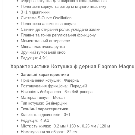
Фідерна котушка для широкого кола риболовів
Полегшені корпус та ротор із міцного пластику
3+1 підшипники
Система S-Curve Oscillation
Полегшена алюмінієва шпуля
Стійкий до стирання ролик укладача жилки
Плавне та точне регулювання фрикціону
Моментальний антиреверс
Міцна пластикова ручка
Зручний гумований кноб
Редукція: 4,9:1
Характеристики Котушка фідерная Flagman Magnu
Загальні характеристики
Призначення котушки: Фідерна
Розташування фрикціона: Передній
Наявність бейтранера: без бейтранера
Матеріал шпулі: Метал
Тип котушки: Безінерційні
Технічні характеристики
Кількість підшипників: 3+1
Редукція: 4.9:1
Місткість жилки: 0.2 мм / 150 м, 0.25 мм / 120 м
Намотування за оборот: 82 см