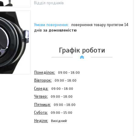
Відділ продажів
повернення товару протягом 14
днів
за домовленістю
Графік роботи
Понеділок
09:00
18:00
Вівторок
09:00
18:00
Середа
09:00
18:00
Четвер
09:00
18:00
Пʼятниця
09:00
18:00
Субота
09:00
15:00
Неділя
Вихідний