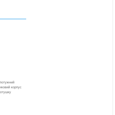
Котушка Flagman Magnum
Asgd Feeder 5000
Немає в наявності
699,30 ₴
 потужний
иковий корпус
Котушку