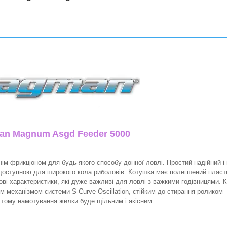
an Magnum Asgd Feeder 5000
м фрикціоном для будь-якого способу донної ловлі. Простий надійний і
у доступною для широкого кола риболовів. Котушка має полегшений пласт
гові характеристики, які дуже важливі для ловлі з важкими годівницями. 
 механізмом системи S-Curve Oscillation, стійким до стирання роликом
 тому намотування жилки буде щільним і якісним.