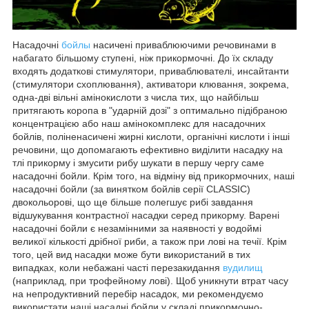
Насадочні
бойлы
насичені приваблюючими речовинами в
набагато більшому ступені, ніж прикормочні. До їх складу
входять додаткові стимулятори, приваблювателi, инсайтанти
(стимулятори схоплювання), активатори клювання, зокрема,
одна-двi вільні амінокислоти з числа тих, що найбільш
притягають коропа в "ударній дозі" з оптимально підібраною
концентрацією або наш амінокомплекс для насадочних
бойлiв, полiненасиченi жирні кислоти, органічні кислоти і інші
речовини, що допомагають ефективно виділити насадку на
тлі прикорму і змусити рибу шукати в першу чергу саме
насадочнi бойли. Крім того, на відміну від прикормочних, наші
насадочні бойли (за винятком бойлiв серії CLASSIC)
двокольорові, що ще більше полегшує рибі завдання
відшукування контрастної насадки серед прикорму. Варені
насадочні бойли є незамінними за наявності у водоймі
великої кількості дрібної риби, а також при лові на течії. Крім
того, цей вид насадки може бути використаний в тих
випадках, коли небажані часті перезакидання
вудилищ
(наприклад, при трофейному лові). Щоб уникнути втрат часу
на непродуктивний перебір насадок, ми рекомендуємо
використати наші насадні бойли у складі прикормочно-