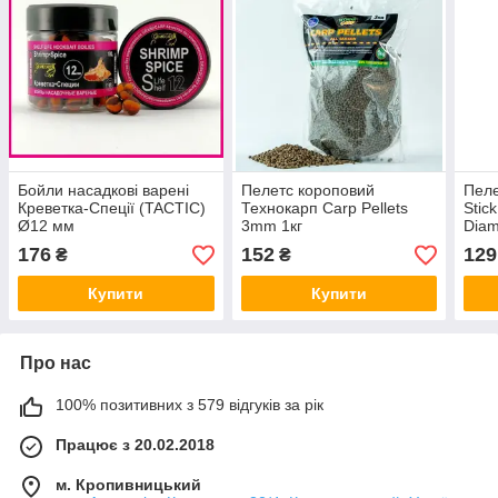
Бойли насадкові варені
Пелетс короповий
Пеле
Креветка-Спеції (TACTIC)
Технокарп Carp Pellets
Stic
Ø12 мм
3mm 1кг
Diam
176
152
129
₴
₴
Купити
Купити
Про нас
100% позитивних з 579 відгуків за рік
Працює з 20.02.2018
м. Кропивницький