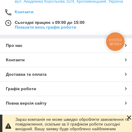
вул. Академіка Корольова 32/4, Кропивницький, Україна
Контакти
Сьогодні працює з 09:00 до 15:00
Показати весь графік роботи
КНОПКА
ЗВ'ЯЗКУ
Про нас
Контакти
Доставка та оплата
Графік роботи
Повна версія сайту
Сайт створено на маркетплейсі
Prom.ua
Зараз компанія не може швидко обробляти замовлення та
повідомлення, оскільки за її графіком роботи сьогодні
вихідний. Вашу заявку буде оброблено найближчим