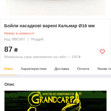
Бойли насадкові варені Кальмар Ø16 мм
Немає в наявності
Код: BBC007
Роздріб
87
₴
Мінімальна сума замовлення на сайті — 150 ₴
Опис
Характеристики
Доставка
Оплата
Умови п
Опис