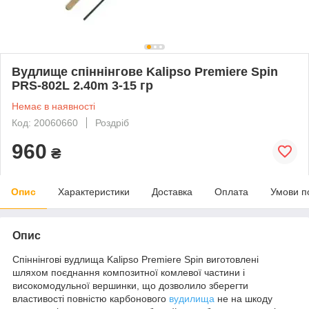
Вудлище спіннінгове Kalipso Premiere Spin
PRS-802L 2.40m 3-15 гр
Немає в наявності
Код: 20060660
Роздріб
960
₴
Опис
Характеристики
Доставка
Оплата
Умови п
Опис
Спіннінгові вудлища Kalipso Premiere Spin виготовлені
шляхом поєднання композитної комлевої частини і
високомодульної вершинки, що дозволило зберегти
властивості повністю карбонового
вудилища
не на шкоду