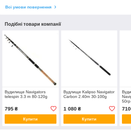
Всі умови повернення
Подібні товари компанії
Вудилище Navigators
Вудлище Kalipso Navigator
Вуди
telespin 3.3 m 80-120g
Carbon 2.40m 30-100g
Navi
50гр
795
1 080
710
₴
₴
Купити
Купити