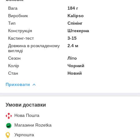
Вага
184 г
Виробник
Kalipso
Тип
Спінінг
Конструкція
Штекерна
Кастинг-тест
3-15
Довжина в розкладеному
2.4 м
вигляді
Сезон
Літо
Колір
Чорний
Стан
Новий
Приховати
Умови доставки
Нова Пошта
Магазини Rozetka
Укрпошта