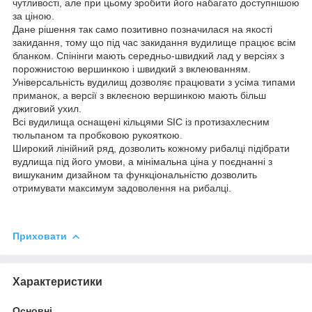
чутливості, але при цьому зробити його набагато доступнішою
за ціною.
Дане рішення так само позитивно позначилася на якості
закидання, тому що під час закидання вудилище працює всім
бланком. Спінінги мають середньо-швидкий лад у версіях з
порожнистою вершинкою і швидкий з вклеюванням.
Універсальність вудилищ дозволяє працювати з усіма типами
приманок, а версії з вклеєною вершинкою мають більш
джиговий ухил.
Всі вудилища оснащені кільцями SIC із протизахлесним
тюльпаном та пробковою рукояткою.
Широкий лінійний ряд, дозволить кожному рибалці підібрати
вудлища під його умови, а мінімальна ціна у поєднанні з
вишуканим дизайном та функціональністю дозволить
отримувати максимум задоволення на рибалці.
Приховати
Характеристики
Основні