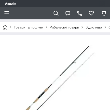
Азалія
Товари та послуги
Рибальські товари
Вудилища