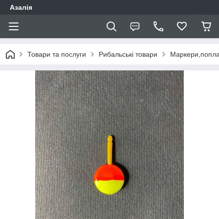
Азалія
Товари та послуги
Рибальські товари
Маркери,попла