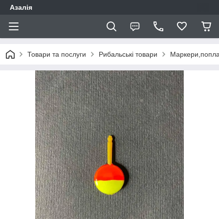
Азалія
Товари та послуги
Рибальські товари
Маркери,попла