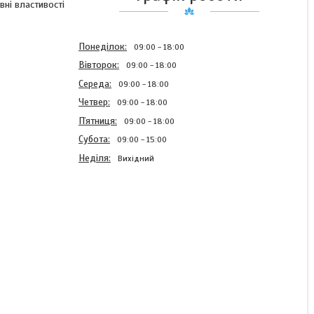
вні властивості
Понеділок
09:00
18:00
Вівторок
09:00
18:00
Середа
09:00
18:00
Четвер
09:00
18:00
Пʼятниця
09:00
18:00
Субота
09:00
15:00
Неділя
Вихідний
Лідкор без сердечника
40lb ( 1 метр )
В наявності