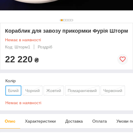
Кораблик для завозу прикормки Фурія Шторм
Немає в наявності
Код: Шторм1
Роздріб
22 220
₴
Колір
Білий
Чорний
Жовтий
Помаранчевий
Червоний
Немає в наявності
Опис
Характеристики
Доставка
Оплата
Умови п