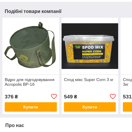
Подібні товари компанії
Відро для підгодовування
Спод мікс Super Corn 3 кг
Спод
Acropolis ВР-1б
3кг
376
549
531
₴
₴
Купити
Купити
Про нас