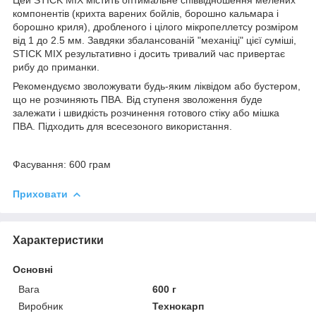
компонентів (крихта варених бойлів, борошно кальмара і
борошно криля), дробленого і цілого мікропеллетсу розміром
від 1 до 2.5 мм. Завдяки збалансованій "механіці" цієї суміші,
STICK MIX результативно і досить тривалий час привертає
рибу до приманки.
Рекомендуємо зволожувати будь-яким ліквідом або бустером,
що не розчиняють ПВА. Від ступеня зволоження буде
залежати і швидкість розчинення готового стіку або мішка
ПВА. Підходить для всесезоного використання.
Фасування: 600 грам
Приховати
Характеристики
Основні
Вага
600 г
Виробник
Технокарп