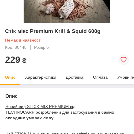
Стік мікс Premium Krill & Squid 600g
Немає в наявності
Код: 80448
Роздріб
229
₴
Опис
Характеристики
Доставка
Оплата
Умови п
Опис
Новий вид STICK MIX PREMIUM від
TECHNOCARP
розроблений для застосування в
самих
складних умовах лову.
Цей STICK MIX містить оптимальне співвідношення мелених