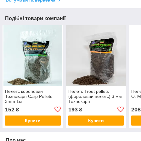
Всі умови повернення
Подібні товари компанії
Пелетс короповий
Пелетс Trout pellets
Пеле
Технокарп Carp Pellets
(форелевий пелетс) 3 мм
O. M
3mm 1кг
Технокарп
152
193
208
₴
₴
Купити
Купити
Про нас