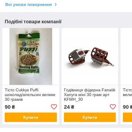
Всі умови повернення
Подібні товари компанії
Тісто Cukkук Puffi
Годівниця фідерна Fanatik
Тіст
шоколад/апельсин велике
Хапуга міні 30 грам арт
вели
30 грамів
KFMH_30
90
24
90
₴
₴
Купити
Купити