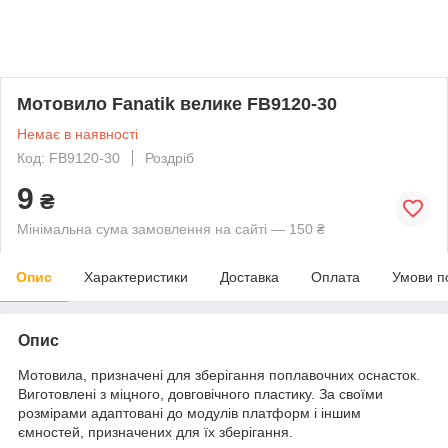
Мотовило Fanatik велике FB9120-30
Немає в наявності
Код: FB9120-30
Роздріб
9
₴
Мінімальна сума замовлення на сайті — 150 ₴
Опис
Характеристики
Доставка
Оплата
Умови п
Опис
Мотовила, призначені для зберігання поплавочних оснасток.
Виготовлені з міцного, довговічного пластику. За своїми
розмірами адаптовані до модулів платформ і іншим
ємностей, призначених для їх зберігання.