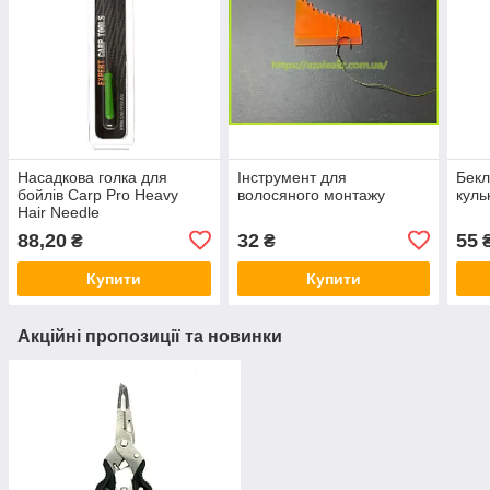
Насадкова голка для
Інструмент для
Бекл
бойлів Carp Pro Heavy
волосяного монтажу
куль
Hair Needle
88,20
32
55
₴
₴
Купити
Купити
Акційні пропозиції та новинки