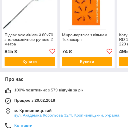
Підсак алюмінієвий 60х70
Мікро-вертлюг з кільцем
Кот
з телескопічною ручкою 2
Технокарп
RD 1
метра
220 
815
74
495
₴
₴
Купити
Купити
Про нас
100% позитивних з 579 відгуків за рік
Працює з 20.02.2018
м. Кропивницький
вул. Академіка Корольова 32/4, Кропивницький, Україна
Контакти