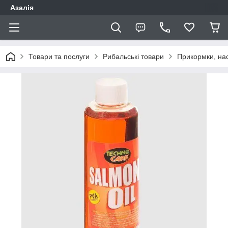
Азалія
Товари та послуги
Рибальські товари
Прикормки, нас