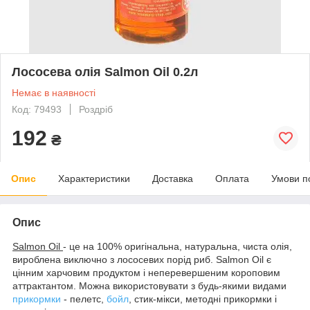
Лососева олія Salmon Oil 0.2л
Немає в наявності
Код: 79493
Роздріб
192
₴
Опис
Характеристики
Доставка
Оплата
Умови п
Опис
Salmon Oil
- це на 100% оригінальна, натуральна, чиста олія,
вироблена виключно з лососевих порід риб. Salmon Oil є
цінним харчовим продуктом і неперевершеним короповим
аттрактантом. Можна використовувати з будь-якими видами
прикормки
- пелетс,
бойл
, стик-мікси, методні прикормки і