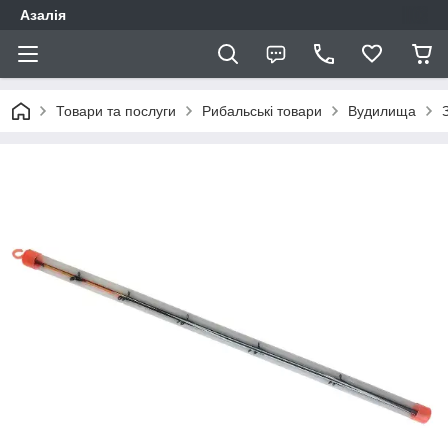
Азалія
Товари та послуги
Рибальські товари
Вудилища