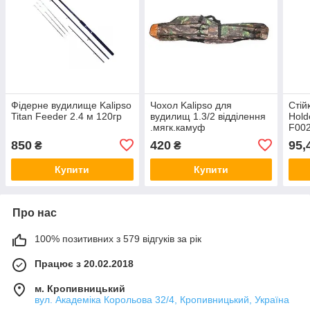
Фідерне вудилище Kalipso
Чохол Kalipso для
Стій
Titan Feeder 2.4 м 120гр
вудилищ 1.3/2 відділення
Hold
.мягк.камуф
F00
850
420
95,
₴
₴
Купити
Купити
Про нас
100% позитивних з 579 відгуків за рік
Працює з 20.02.2018
м. Кропивницький
вул. Академіка Корольова 32/4, Кропивницький, Україна