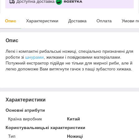
Доступна доставка
Опис
Характеристики
Доставка
Оплата
Умови п
Опис
Легкі і компактні рибальські ножиці, спеціально призначені для
роботи зі
шнурами
, жилками і повідковими матеріалами.
Потужний екстрактор підійде не тільки для мирної риби, але й
легко допоможе Вам витягнути гачок з пащі зубастого хижака.
Характеристики
Основні атрибути
Країна виробник
Китай
Користувальницькі характеристики
Тип
Ножиці