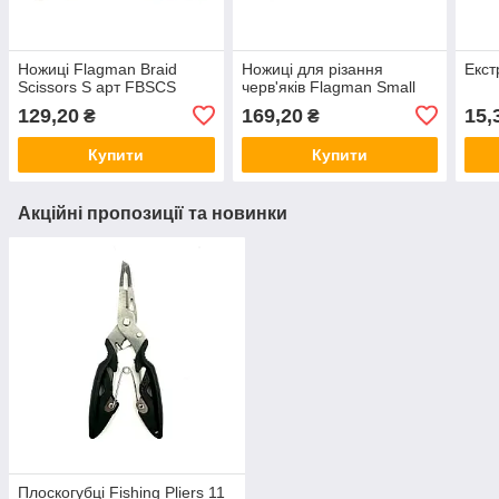
Ножиці Flagman Braid
Ножиці для різання
Екст
Scissors S арт FBSCS
черв'яків Flagman Small
129,20
169,20
15,
₴
₴
Купити
Купити
Акційні пропозиції та новинки
Плоскогубці Fishing Pliers 11