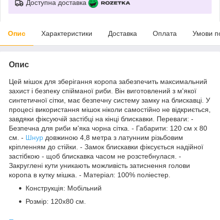
Доступна доставка
Опис
Характеристики
Доставка
Оплата
Умови п
Опис
Цей мішок для зберігання коропа забезпечить максимальний
захист і безпеку спійманої риби. Він виготовлений з м'якої
синтетичної сітки, має безпечну систему замку на блискавці. У
процесі використання мішок ніколи самостійно не відкриється,
завдяки фіксуючій застібці на кінці блискавки. Переваги: -
Безпечна для риби м'яка чорна сітка. - Габарити: 120 см х 80
см. -
Шнур
довжиною 4,8 метра з латунним різьбовим
кріпленням до стійки. - Замок блискавки фіксується надійної
застібкою - щоб блискавка часом не розстебнулася. -
Закруглені кути уникають можливість затиснення голови
коропа в кутку мішка. - Матеріал: 100% поліестер.
Конструкція: Мобільний
Розмір: 120x80 см.