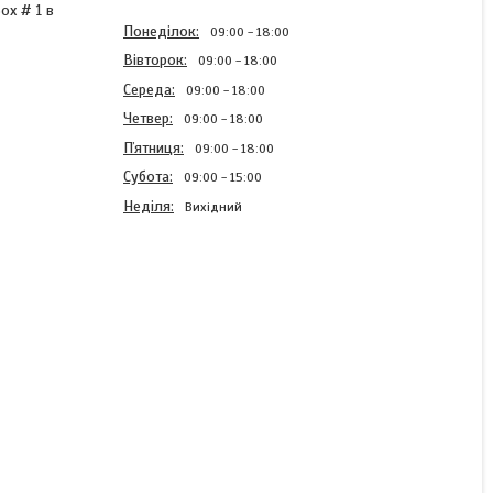
ox # 1 в
Понеділок
09:00
18:00
Вівторок
09:00
18:00
Середа
09:00
18:00
Четвер
09:00
18:00
Пʼятниця
09:00
18:00
Субота
09:00
15:00
Неділя
Вихідний
Коробка Flagman Tackle
Box №1 10x6.5x3.5см
В наявності
198 ₴