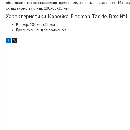
обладнано «персональними» кришками, а шість – загальною. Має вушк
складеному вигляді: 100х65х35 мм.
Характеристики Коробка Flagman Tackle Box №1 
Розмір: 100х65х35 мм
Призначення: для приманок