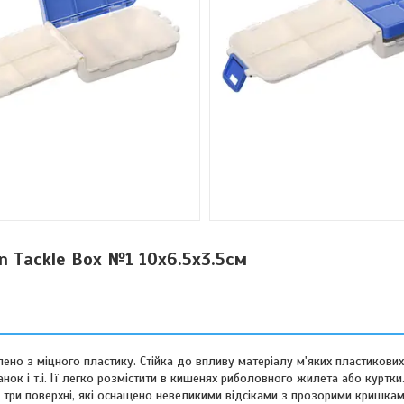
n Tackle Box №1 10x6.5x3.5см
ено ​​з міцного пластику. Стійка до впливу матеріалу м'яких пластикови
анок і т.і. Її легко розмістити в кишенях риболовного жилета або куртки
є три поверхні, які оснащено невеликими відсіками з прозорими кришками.