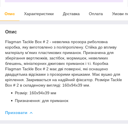
Опис
Характеристики
Доставка
Оплата
Умови п
Опис
Flagman Tackle Box # 2 - невелика прозора риболовна
коробка, яку виготовлено з поліпропілену. Стійка до впливу
матеріалу м'яких пластикових приманок. Призначена для
зберігання вертлюжків, застібок, мормишок, невеликих
блешень, мініатюрних джигових приманок і т.і. Коробка
Flagman Tackle Box # 2 має дві поверхні, які оснащено
двадцятьма відсіками з прозорими кришками. Має вушко для
кріплення. Закривається на надійний фіксатор. Розміри Tackle
Box # 2 в складеному вигляді: 160х94х39 мм.
Розмір: 160х94х39 мм
Призначення: для приманок
Приховати