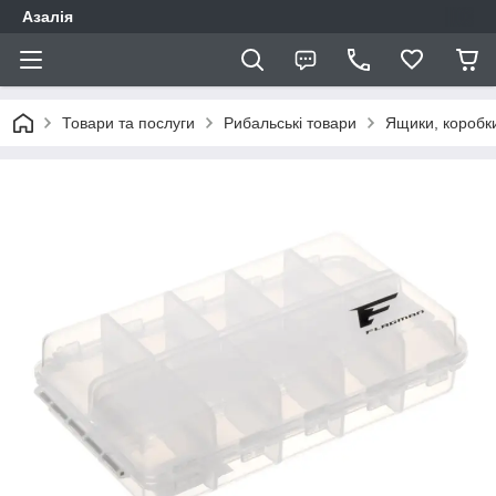
Азалія
Товари та послуги
Рибальські товари
Ящики, коробк