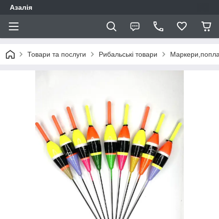
Азалія
Товари та послуги
Рибальські товари
Маркери,попла