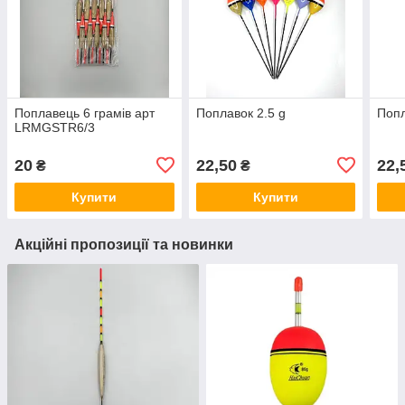
Поплавець 6 грамів арт
Поплавок 2.5 g
Попл
LRMGSTR6/3
20
22,50
22,
₴
₴
Купити
Купити
Акційні пропозиції та новинки