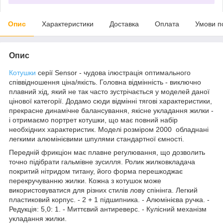
Опис
Характеристики
Доставка
Оплата
Умови п
Опис
Котушки
серії Sensor - чудова ілюстрація оптимального
співвідношення ціна/якість. Головна відмінність - виключно
плавний хід, який не так часто зустрічається у моделей даної
цінової категорії. Додамо сюди відмінні тягові характеристики,
прекрасне динамічне балансування, якісне укладання жилки -
і отримаємо портрет котушки, що має повний набір
необхідних характеристик. Моделі розміром 2000 обладнані
легкими алюмінієвими шпулями стандартної ємності.
Передній фрикціон має плавне регулювання, що дозволить
точно підібрати гальмівне зусилля. Ролик жилковкладача
покритий нітридом титану, його форма перешкоджає
перекручуванню жилки. Кожна з котушок може
використовуватися для різних стилів лову спінінга. Легкий
пластиковий корпус. - 2 + 1 підшипника. - Алюмінієва ручка. -
Редукція: 5,0: 1. - Миттєвий антиреверс. - Кулісний механізм
укладання жилки.