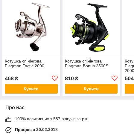
Котушка спінінгова
Котушка спінінгова
Коту
Flagman Tactic 2000
Flagman Bonus 2500S
Flag
200
468
810
504
₴
₴
Купити
Купити
Про нас
100% позитивних з 587 відгуків за рік
Працює з 20.02.2018