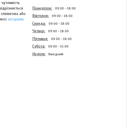
 чутливість
Понеділок
відрізняється
09:00
18:00
 спінінгова або
Вівторок
09:00
18:00
-якої
котушки
.
Середа
09:00
18:00
Четвер
09:00
18:00
Пʼятниця
09:00
18:00
Субота
09:00
15:00
Неділя
Вихідний
Шнур Kalipso Titan PE X4
MG 150м 0.10мм (темно-
зелений)
В наявності
246 ₴