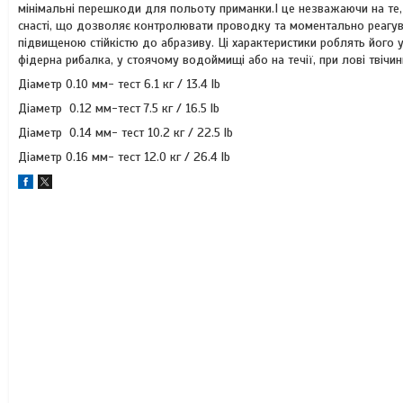
мінімальні перешкоди для польоту приманки.І це незважаючи на те,
снасті, що дозволяє контролювати проводку та моментально реагуват
підвищеною стійкістю до абразиву. Ці характеристики роблять його ун
фідерна рибалка, у стоячому водоймищі або на течії, при лові твіч
Діаметр 0.10 мм- тест 6.1 кг / 13.4 lb
Діаметр 0.12 мм-тест 7.5 кг / 16.5 lb
Діаметр 0.14 мм- тест 10.2 кг / 22.5 lb
Діаметр 0.16 мм- тест 12.0 кг / 26.4 lb