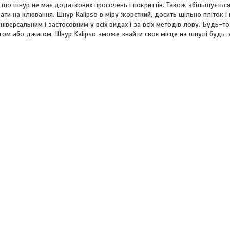
 що шнур не має додаткових просочень і покриттів. Також збільшується
и на клювання. Шнур Kalipso в міру жорсткий, досить щільно пліток і 
іверсальним і застосовним у всіх видах і за всіх методів лову. Будь-то
ингом або джигом, Шнур Kalipso зможе знайти своє місце на шпулі будь