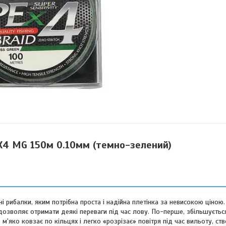
 X4 MG 150м 0.10мм (темно-зелений)
і рибалки, яким потрібна проста і надійна плетінка за невисокою ціною
дозволяє отримати деякі переваги під час лову. По-перше, збільшуєтьс
 м'яко ковзає по кільцях і легко «розрізає» повітря під час вильоту, с