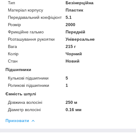
Тип
Безінерційна
Матеріал корпусу
Пластик
Передавальний коефіцієнт
5.1
Розмір
2000
Фрикційне гальмо
Передній
Розташування рукоятки
Універсальне
Вага
215 г
Колір
Чорний
Стан
Новий
Підшипники
Кулькові підшипники
5
Роликові підшипники
1
Ємність шпулі
Довжина волосіні
250 м
Діаметр волосіні
0.16 мм
Приховати