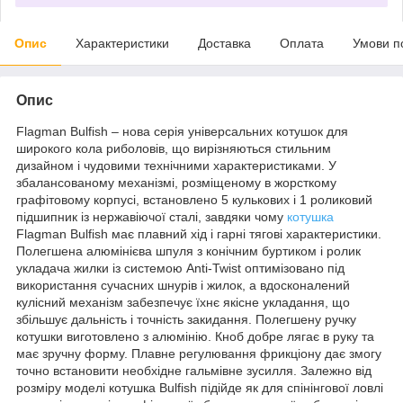
Опис
Характеристики
Доставка
Оплата
Умови п
Опис
Flagman Bulfish – нова серія універсальних котушок для
широкого кола риболовів, що вирізняються стильним
дизайном і чудовими технічними характеристиками. У
збалансованому механізмі, розміщеному в жорсткому
графітовому корпусі, встановлено 5 кулькових і 1 роликовий
підшипник із нержавіючої сталі, завдяки чому
котушка
Flagman Bulfish має плавний хід і гарні тягові характеристики.
Полегшена алюмінієва шпуля з конічним буртиком і ролик
укладача жилки із системою Anti-Twist оптимізовано під
використання сучасних шнурів і жилок, а вдосконалений
кулісний механізм забезпечує їхнє якісне укладання, що
збільшує дальність і точність закидання. Полегшену ручку
котушки виготовлено з алюмінію. Кноб добре лягає в руку та
має зручну форму. Плавне регулювання фрикціону дає змогу
точно встановити необхідне гальмівне зусилля. Залежно від
розміру моделі котушка Bulfish підійде як для спінінгової ловлі