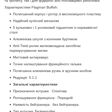
та тролінгу, так і для фідерної або поплавцевої риболовлі.
Характеристики Flagman Bulfish:
Полегшений корпус і ротор із високоміцного пластику
Надійний кулісний механізм
5 кулькових і 1 роликовий підшипник із нержавіючої
сталі
Алюмінієва шпуля з конічним буртиком
Anti-Twist ролик жилковкладача запобігає
перекручуванню жилки
Миттєвий антиреверс
Точне налаштування фрикційного гальма
Полегшена алюмінієва ручка зі зручним кнобом
Редукція: 5.1:1
Загальні характеристики
Призначення котушки: Спінігова
Розташування фрикціона: Передній
Наявність бейтранера: без бейтранера
Тип котушки: Безінерційні