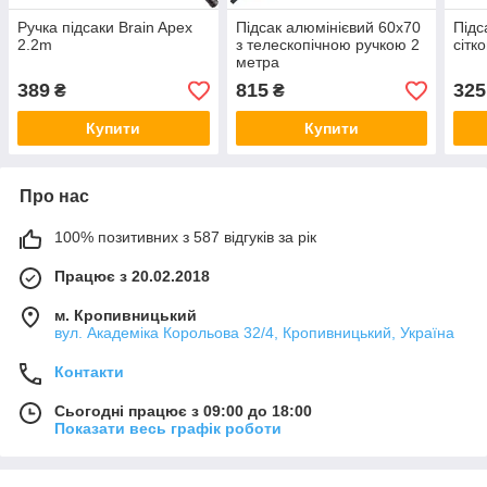
Ручка підсаки Brain Apex
Підсак алюмінієвий 60х70
Підс
2.2m
з телескопічною ручкою 2
сітк
метра
389
815
325
₴
₴
Купити
Купити
Про нас
100% позитивних з 587 відгуків за рік
Працює з 20.02.2018
м. Кропивницький
вул. Академіка Корольова 32/4, Кропивницький, Україна
Контакти
Сьогодні працює з 09:00 до 18:00
Показати весь графік роботи