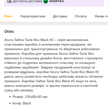
Доступна доставка
Опис
Характеристики
Доставка
Оплата
Умови п
Опис
Azura Safina Tacle Box Black #2 – серія високоякісних
пластикових коробок із незнімними перегородками, які
призначено для транспортування та зберігання риболовних
приманок. Коробки для приманок Azura Safina Tacle Box
виконано в стильному дизайні Azura, виготовлено з прозорого
стійкого до подряпин затемненого пластику та оснащено
надійними защібками. Завдяки продуманій конструкції та
розмірам відділень, коробки Azura Safina Tacle Box Black #2
дають змогу розмістити необхідну риболову кількість об'ємних
приманок. Коробки Safina Tacle Box Black #2 міцні та легкі,
мають компактні розміри, їх зручно переносити в наплічній
сумці або рюкзаку.
Розмір: 135x85x30 мм
Колір: Black