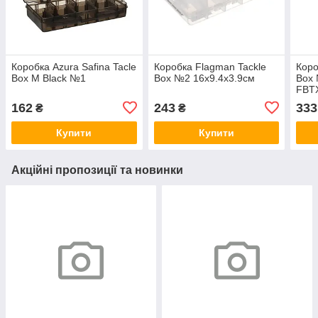
Коробка Azura Safina Tacle
Коробка Flagman Tackle
Коро
Box M Black №1
Box №2 16x9.4x3.9см
Box 
FBT
162
243
333
₴
₴
Купити
Купити
Акційні пропозиції та новинки