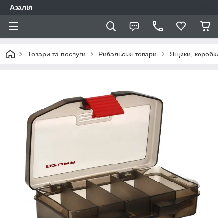
Азалія
Товари та послуги
Рибальські товари
Ящики, коробк