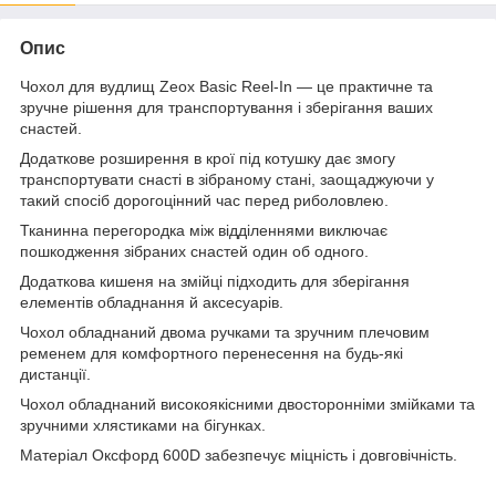
Опис
Чохол для вудлищ Zeox Basic Reel-In — це практичне та
зручне рішення для транспортування і зберігання ваших
снастей.
Додаткове розширення в крої під котушку дає змогу
транспортувати снасті в зібраному стані, заощаджуючи у
такий спосіб дорогоцінний час перед риболовлею.
Тканинна перегородка між відділеннями виключає
пошкодження зібраних снастей один об одного.
Додаткова кишеня на змійці підходить для зберігання
елементів обладнання й аксесуарів.
Чохол обладнаний двома ручками та зручним плечовим
ременем для комфортного перенесення на будь-які
дистанції.
Чохол обладнаний високоякісними двосторонніми змійками та
зручними хлястиками на бігунках.
Матеріал Оксфорд 600D забезпечує міцність і довговічність.