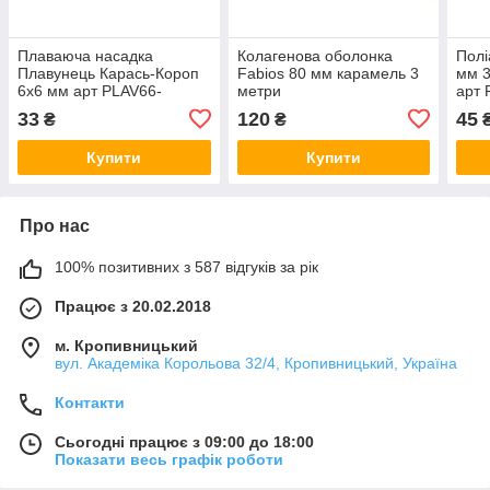
Плаваюча насадка
Колагенова оболонка
Полі
Плавунець Карась-Короп
Fabios 80 мм карамель 3
мм 3
6х6 мм арт PLAV66-
метри
арт
KARAS
33
120
45
₴
₴
Купити
Купити
Про нас
100% позитивних з 587 відгуків за рік
Працює з 20.02.2018
м. Кропивницький
вул. Академіка Корольова 32/4, Кропивницький, Україна
Контакти
Сьогодні працює з 09:00 до 18:00
Показати весь графік роботи