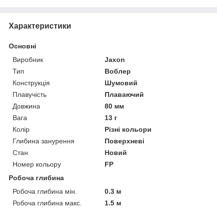
Характеристики
Основні
Виробник
Jaxon
Тип
Воблер
Конструкція
Шумовий
Плавучість
Плаваючий
Довжина
80 мм
Вага
13 г
Колір
Різні кольори
Глибина занурення
Поверхневі
Стан
Новий
Номер кольору
FP
Робоча глибина
Робоча глибина мін.
0.3 м
Робоча глибина макс.
1.5 м