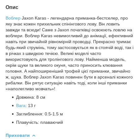
Опис
Воблер
Jaxon Karas - легендарна приманка-бестселер, про
яку знає кожен прихильник спінінгового лову. Він ловить
завжди та всюди! Саме з Jaxon початківці освоюють ловлю на
воблери. Воблер Karas невимогливий до анімації, ефективний
навіть при звичайній рівномірній проводці. Прекрасно тримає
будь-який струмінь, тому застосовується як в стоячій воді, так і
в річках з швидкою течією. Великі моделі часто
використовують для тролінгового лову. Найменша модель,
окрім щуки та великого окуня, часто приносить клювання
головня. А найпоширеніший трофей цієї приманки, звичайно
ж, щука. Воблер Jaxon Karas повинен бути в арсеналі кожного
рибалки. Він рятує ситуацію навіть тоді, коли інші приманки
«наполегливо мовчать»!
Довжина: 8 см
Вага
: 13 г
Заглиблення: 0.5-1.5 м
Плавучість: плаваючий
Приховати