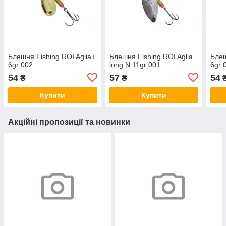
Блешня Fishing ROI Aglia+
Блешня Fishing ROI Aglia
Блеш
6gr 002
long N 11gr 001
6gr 
54
57
54
₴
₴
Купити
Купити
Акційні пропозиції та новинки