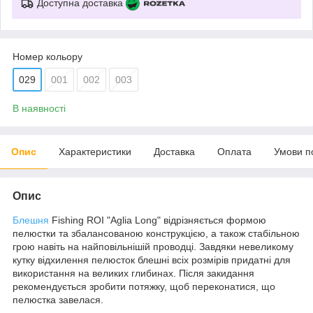
Доступна доставка
Номер кольору
029
001
002
003
В наявності
Опис
Характеристики
Доставка
Оплата
Умови п
Опис
Блешня
Fishing ROI "Aglia Long" відрізняється формою
пелюстки та збалансованою конструкцією, а також стабільною
грою навіть на найповільнішій проводці. Завдяки невеликому
кутку відхилення пелюсток блешні всіх розмірів придатні для
використання на великих глибинах. Після закидання
рекомендується зробити потяжку, щоб переконатися, що
пелюстка завелася.