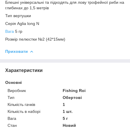
Блешні універсальні та підходять для лову трофейної риби на
глибинах до 1,5 метрів
Тип вертушки
Серія Aglia long N
Вага
5 гр
Розмір пелюстки №2 (42*15мм)
Приховати
Характеристики
Основні
Виробник
Fishing Roi
Тип
Обертові
Кількість гачків
1
Кількість в наборі
1 шт.
Вага
5 г
Стан
Новий