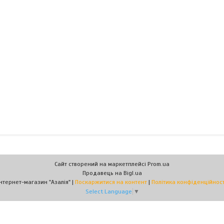
Сайт створений на маркетплейсі
Prom.ua
Продавець на Bigl.ua
Інтернет-магазин "Азалія" |
Поскаржитися на контент
|
Політика конфіденційност
Select Language
▼