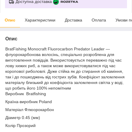
Доступна доставка
Опис
Характеристики
Доставка
Оплата
Умови п
Опис
BratFishing Monocraft Fluorocarbon Predator Leader —
флуорокарбонова волосінь, спеціально розроблена для
виготовлення повідців. Використовується переважно під час
лову хижих риб, а також може використовуватися під час
коропової риболовлі. Дуже стійка як до стирання об каміння,
так і до пошкоджень від гострих зубів. Коефіцієнт заломлення
матеріалу близький до коефіцієнта заломлення світла у воді,
що робить його 100% непомітним
Виробник Bratfishing
Країна-виробник Poland
Матеріал Флюорокарбон
Діаметр 0.45 (мм)
Колір Прозорий