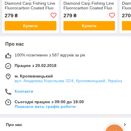
Diamond Carp Fishing Line
Diamond Carp Fishing Line
Diam
Fluorocarbon Coated Fluo
Fluorocarbon Coated Fluo
Fluo
Yellow 300 м 0.331 мм арт
Yellow 300 м 0.309мм арт
Yell
279
279
270
₴
₴
CP5103-032
CP5103-030
CP5
Купити
Купити
Про нас
100% позитивних з 587 відгуків за рік
Працює з 20.02.2018
м. Кропивницький
вул. Академіка Корольова 32/4, Кропивницький, Україна
Контакти
Сьогодні працює з 09:00 до 18:00
Показати весь графік роботи
Про нас