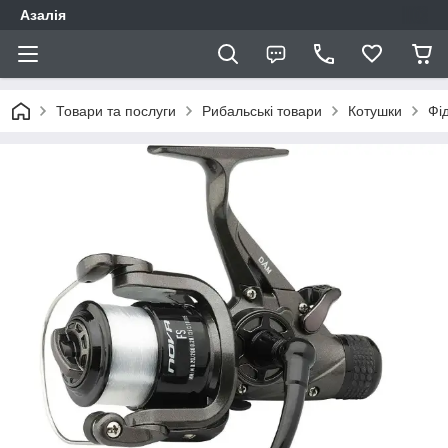
Азалія
Товари та послуги
Рибальські товари
Котушки
Фід