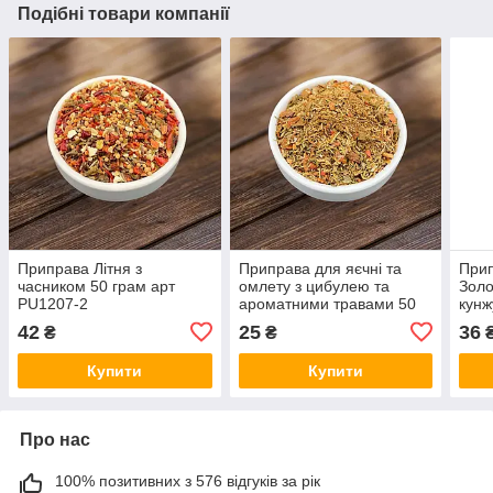
Подібні товари компанії
Приправа Літня з
Приправа для яєчні та
Прип
часником 50 грам арт
омлету з цибулею та
Золо
PU1207-2
ароматними травами 50
кунж
грам арт 0924-2
0963
42
25
36
₴
₴
Купити
Купити
Про нас
100% позитивних з 576 відгуків за рік