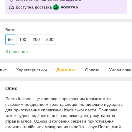
Доступна доставка
Вага
50
100
200
500
В наявності
пис
Характеристики
Доставка
Оплата
Умови пове
Опис
Песто Italiano - це припава з прекрасним ароматом та
яскравим поєднанням трав та спецій, які ідеально підходять
для приготування справжньої італійської пасти. Приправа
також чудово підходить для заправки супів, рису, салатів,
страв із м'яса. Одним із головних секретів приготування
смачних італійських макаронних виробів – соус Песто, який