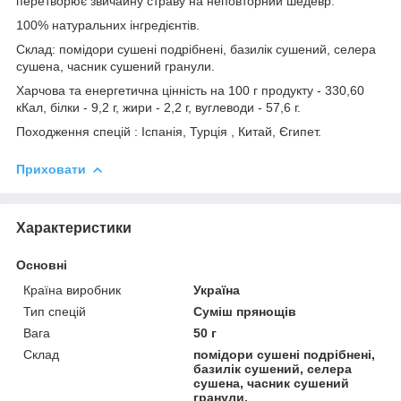
перетворює звичайну страву на неповторний шедевр.
100% натуральних інгредієнтів.
Склад: помідори сушені подрібнені, базилік сушений, селера
сушена, часник сушений гранули.
Харчова та енергетична цінність на 100 г продукту - 330,60
кКал, білки - 9,2 г, жири - 2,2 г, вуглеводи - 57,6 г.
Походження спецій : Іспанія, Турція , Китай, Єгипет.
Приховати
Характеристики
Основні
Країна виробник
Україна
Тип спецій
Суміш прянощів
Вага
50 г
Склад
помідори сушені подрібнені,
базилік сушений, селера
сушена, часник сушений
гранули.