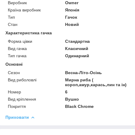
Виробник
Owner
Країна виробник
Японія
Тип
Гачок
Стан
Новий
Характеристика гачка
Форма цівки
Стандартна
Вид гачка
Класичний
Тип гачка
Одинарний
Основні
Сезон
Весна-Літо-Осінь
Вид риболовлі
Мирна риба (
короп,амур,карась,лин та ін)
Номер
6
Вид кріплення
Вушко
Покриття
Black Chrome
Приховати