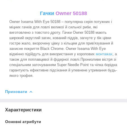
Гачки
Owner 50188
Owner Iseama With Eye 50188 – популярна серія потужних і
міцних гачків для ловлі великої й сильної риби, які
виготовлено з товстого дроту. Гачки Owner 50188 мають
широкий округлий загин, кований піддів, загнуте у бік цівки
гостре жало, вкорочену цівку з кільцем для прив'язування й
захисне покриття Black Chrome. Owner Iseama With Eye
відмінно підійдуть для використання у коропових
монтажах
, а
також для поплавцевої й фідерної ловлі.Пронизливе вістря зі
спеціальним заточуванням Super Needle Point та чіпка борідка
гарантують ефективне підсікання й упевнене утримання будь-
якого трофея.
Приховати
Характеристики
Основні атрибути