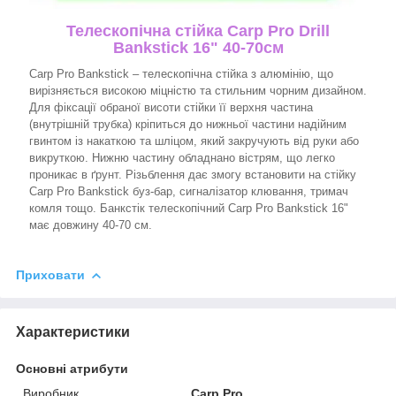
Телескопічна стійка Carp Pro Drill
Bankstick 16" 40-70см
Carp Pro Bankstick – телескопічна стійка з алюмінію, що
вирізняється високою міцністю та стильним чорним дизайном.
Для фіксації обраної висоти стійки її верхня частина
(внутрішній трубка) кріпиться до нижньої частини надійним
гвинтом із накаткою та шліцом, який закручують від руки або
викруткою. Нижню частину обладнано вістрям, що легко
проникає в ґрунт. Різьблення дає змогу встановити на стійку
Carp Pro Bankstick буз-бар, сигналізатор клювання, тримач
комля тощо. Банкстік телескопічний Carp Pro Bankstick 16"
має довжину 40-70 см.
Приховати
Характеристики
Основні атрибути
Виробник
Carp Pro