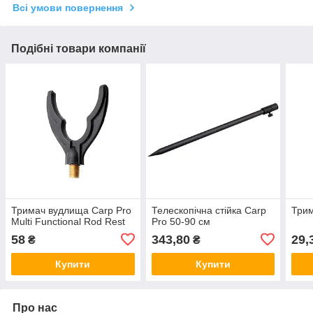
Всі умови повернення
Подібні товари компанії
Тримач вудлища Carp Pro
Телескопічна стійка Carp
Трим
Multi Functional Rod Rest
Pro 50-90 см
58
343,80
29,
₴
₴
Купити
Купити
Про нас