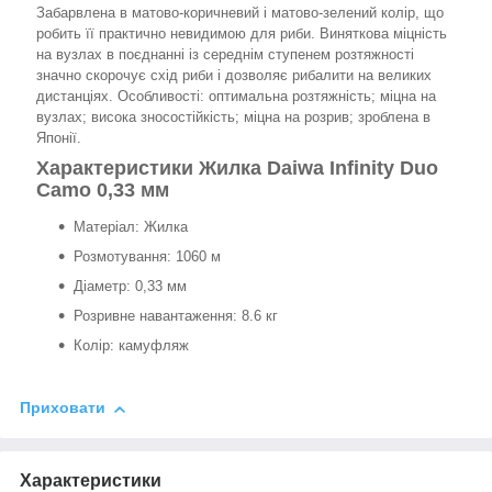
Забарвлена в матово-коричневий і матово-зелений колір, що
робить її практично невидимою для риби. Виняткова міцність
на вузлах в поєднанні із середнім ступенем розтяжності
значно скорочує схід риби і дозволяє рибалити на великих
дистанціях. Особливості: оптимальна розтяжність; міцна на
вузлах; висока зносостійкість; міцна на розрив; зроблена в
Японії.
Характеристики Жилка Daiwa Infinity Duo
Camo 0,33 мм
Матеріал: Жилка
Розмотування: 1060 м
Діаметр: 0,33 мм
Розривне навантаження: 8.6 кг
Колір: камуфляж
Приховати
Характеристики