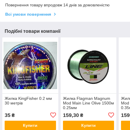
Повернення товару впродовж 14 днів за домовленістю
Всі умови повернення
Подібні товари компанії
Жилка KingFisher 0.2 мм
Жилка Flagman Magnum
Жил
30 метрів
Mod Main Line Olive 1500м
Mod 
0.25мм
0.3
35
159,30
159
₴
₴
Купити
Купити