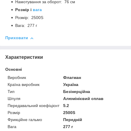
Намотування за оборот: 76 см
Розмір і
вага
Розмір: 2500S
Вага: 277 г
Приховати
Характеристики
Основні
Виробник
Флагман
Країна виробник
Україна
Тип
Безінерційна
Шпуля
Алюмінієвий сплав
Передавальний коефіцієнт
5.2
Розмір
2500S
Фрикційне гальмо
Передній
Вага
277 г