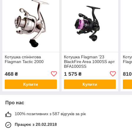
Котушка спінінгова
Котушка Flagman '23
Коту
Flagman Tactic 2000
BlackFire Area 1000SS арт
Flag
BFA1000SS
468
1 575
810
₴
₴
Купити
Купити
Про нас
100% позитивних з 587 відгуків за рік
Працює з 20.02.2018