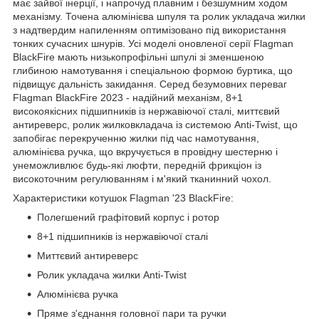
має зайвої інерції, і напрочуд плавним і безшумним ходом
механізму. Точена алюмінієва шпуля та ролик укладача жилки
з надтвердим напиленням оптимізовано під використання
тонких сучасних шнурів. Усі моделі оновленої серії Flagman
BlackFire мають низькопрофільні шпулі зі зменшеною
глибиною намотування і спеціальною формою буртика, що
підвищує дальність закидання. Серед безумовних переваг
Flagman BlackFire 2023 - надійний механізм, 8+1
високоякісних підшипників із нержавіючої сталі, миттєвий
антиреверс, ролик жилковкладача із системою Anti-Twist, що
запобігає перекрученню жилки під час намотування,
алюмінієва ручка, що вкручується в провідну шестерню і
унеможливлює будь-які люфти, передній фрикціон із
високоточним регулюванням і м'який тканинний чохол.
Характеристики котушок Flagman '23 BlackFire:
Полегшений графітовий корпус і ротор
8+1 підшипників із нержавіючої сталі
Миттєвий антиреверс
Ролик укладача жилки Anti-Twist
Алюмінієва ручка
Пряме з'єднання головної пари та ручки