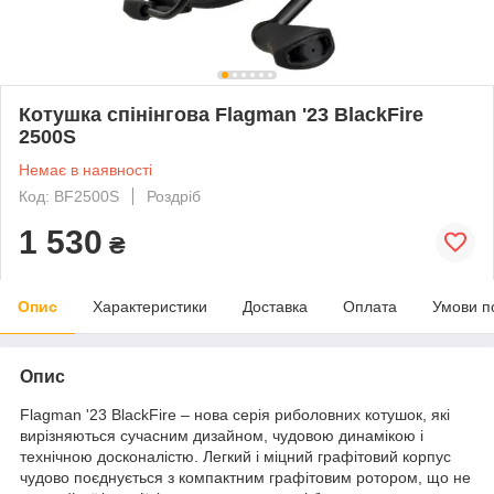
Котушка спінінгова Flagman '23 BlackFire
2500S
Немає в наявності
Код: BF2500S
Роздріб
1 530
₴
Опис
Характеристики
Доставка
Оплата
Умови п
Опис
Flagman '23 BlackFire – нова серія риболовних котушок, які
вирізняються сучасним дизайном, чудовою динамікою і
технічною досконалістю. Легкий і міцний графітовий корпус
чудово поєднується з компактним графітовим ротором, що не