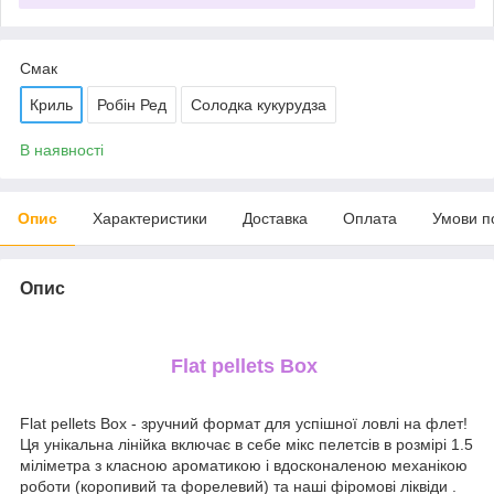
Смак
Криль
Робін Ред
Солодка кукурудза
В наявності
Опис
Характеристики
Доставка
Оплата
Умови п
Опис
Flat pellets Box
Flat pellets Box - зручний формат для успішної ловлі на флет!
Ця унікальна лінійка включає в себе мікс пелетсів в розмірі 1.5
міліметра з класною ароматикою і вдосконаленою механікою
роботи (коропивий та форелевий) та наші фіромові ліквіди .