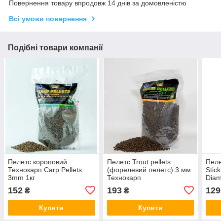
Повернення товару впродовж 14 днів за домовленістю
Всі умови повернення
Подібні товари компанії
Пелетс короповий
Пелетс Trout pellets
Пеле
Технокарп Carp Pellets
(форелевий пелетс) 3 мм
Stic
3mm 1кг
Технокарп
Diam
152
193
129
₴
₴
Купити
Купити