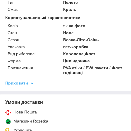
Тип
Пелетс
Смак
Криль
Користувальницькі характеристики
Колір
як на фото
Стан
Нове
Сезон
Весна-Літо-Осінь
Упаковка
пет-коробка
Вид риболовлі
Коропова,Флет
Форма
Циліндрична
Призначення
PVA стіки / PVA пакети / Флет
годівниці
Приховати
Умови доставки
Нова Пошта
Магазини Rozetka
Укрпошта