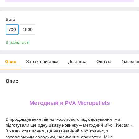
Вага
700
1500
В наявності
Опис
Характеристики
Доставка
Оплата
Умови п
Опис
Методный и PVA Micropellets
В продовжування лінійці коропового підгодовування ми
підготували ще одну цікаву новинку – методний мікс «Nectar».
З назви стає ясним, це незвичайний мікс гранул, з
захоплюючим солодким, насиченим ароматом. Мікс