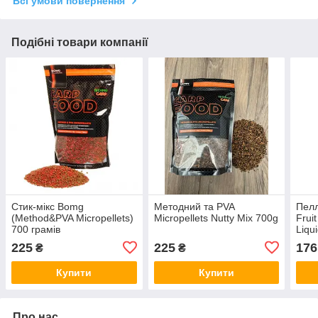
Всі умови повернення
Подібні товари компанії
Стик-мікс Bomg
Методний та PVA
Пелл
(Method&PVA Micropellets)
Micropellets Nutty Mix 700g
Fruit
700 грамів
Liqu
225
225
176
₴
₴
Купити
Купити
Про нас