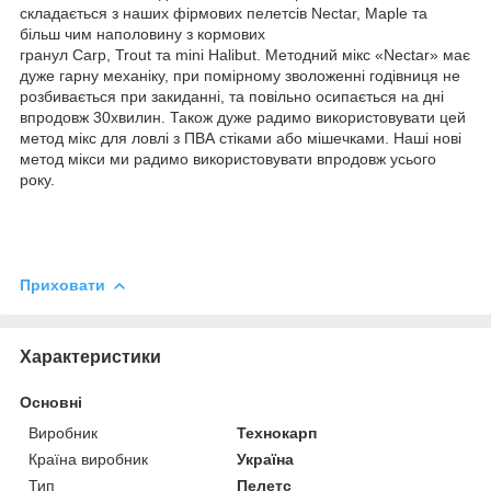
складається з наших фірмових пелетсів Nectar, Maple та
більш чим наполовину з кормових
гранул Carp, Trout та mini Halibut. Методний мікс «Nectar» має
дуже гарну механіку, при помірному зволоженні годівниця не
розбивається при закиданні, та повільно осипається на дні
впродовж 30хвилин. Також дуже радимо використовувати цей
метод мікс для ловлі з ПВА стіками або мішечками. Наші нові
метод мікси ми радимо використовувати впродовж усього
року.
Приховати
Характеристики
Основні
Виробник
Технокарп
Країна виробник
Україна
Тип
Пелетс