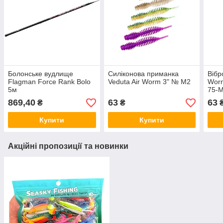
Болонське вудлище
Силіконова приманка
Вібр
Flagman Force Rank Bolo
Veduta Air Worm 3" № M2
Worm
5м
75-
869,40
63
63
₴
₴
Купити
Купити
Акційні пропозиції та новинки