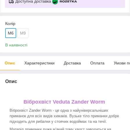
Доступна доставка
Колір
M6
M9
В наявності
Опис
Характеристики
Доставка
Оплата
Умови п
Опис
Віброхвіст Veduta Zander Worm
Віброхвіст Zander Worm - це одна з найуніверсальніших
приманок для всіх видів хижаків. Вузьке тіло приманки добре
підходить для рибалки у стоячих водоймах та на течії.
Матеріл приманки дуже м’який тому хвост заводиться на