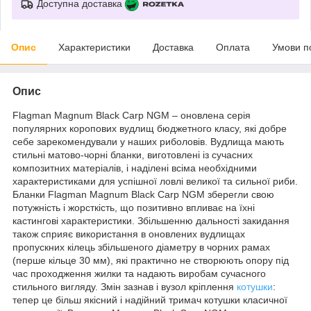
Доступна доставка
Опис
Характеристики
Доставка
Оплата
Умови п
Опис
Flagman Magnum Black Carp NGM – оновлена серія
популярних коропових вудлищ бюджетного класу, які добре
себе зарекомендували у наших риболовів. Вудлища мають
стильні матово-чорні бланки, виготовлені із сучасних
композитних матеріалів, і наділені всіма необхідними
характеристиками для успішної ловлі великої та сильної риби.
Бланки Flagman Magnum Black Carp NGM зберегли свою
потужність і жорсткість, що позитивно впливає на їхні
кастингові характеристики. Збільшенню дальності закидання
також сприяє використання в оновлених вудлищах
пропускних кілець збільшеного діаметру в чорних рамах
(перше кільце 30 мм), які практично не створюють опору під
час проходження жилки та надають виробам сучасного
стильного вигляду. Змін зазнав і вузол кріплення
котушки
:
тепер це більш якісний і надійний тримач котушки класичної