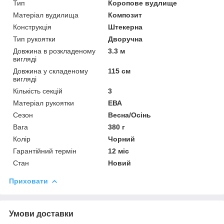
Тип
Коропове вудлище
Матеріал вудилища
Композит
Конструкція
Штекерна
Тип рукоятки
Дворучна
Довжина в розкладеному
3.3 м
вигляді
Довжина у складеному
115 см
вигляді
Кількість секцій
3
Матеріал рукоятки
ЕВА
Сезон
Весна/Осінь
Вага
380 г
Колір
Чорний
Гарантійний термін
12 міс
Стан
Новий
Приховати
Умови доставки