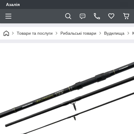
Азалія
Товари та послуги
Рибальські товари
Вудилища