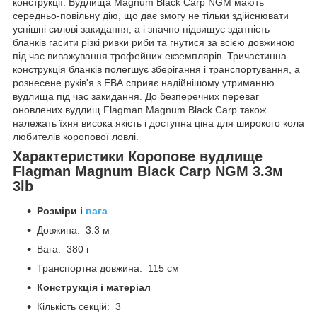
конструкції. Вудлища Magnum Black Carp NGM мають
середньо-повільну дію, що дає змогу не тільки здійснювати
успішні силові закидання, а і значно підвищує здатність
бланків гасити різкі ривки риби та гнутися за всією довжиною
під час виважування трофейних екземплярів. Тричастинна
конструкція бланків полегшує зберігання і транспортування, а
рознесене руків'я з ЕВА сприяє надійнішому утриманню
вудлища під час закидання. До безперечних переваг
оновлених вудлищ Flagman Magnum Black Carp також
належать їхня висока якість і доступна ціна для широкого кола
любителів коропової ловлі.
Характеристики Коропове вудлище
Flagman Magnum Black Carp NGM 3.3м
3lb
Розміри і
вага
Довжина: 3.3 м
Вага: 380 г
Транспортна довжина: 115 см
Конструкція і матеріал
Кількість секцій: 3