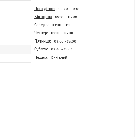
Понеділок
09:00
18:00
Вівторок
09:00
18:00
Середа
09:00
18:00
Четвер
09:00
18:00
Пʼятниця
09:00
18:00
Субота
09:00
15:00
Неділя
Вихідний
Садок 40х65
прорезинений Megastrike
В наявності
220 ₴