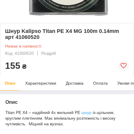
Шнур Kalipso Titan PE X4 MG 100m 0.14mm
арт 41060520
Немає в наявності
Код: 41060520
Роздріб
155
₴
Опис
Характеристики
Доставка
Оплата
Умови п
Опис
Titan PE X4 – надійний 4х жильний РЕ
шнур
із щільним,
круглим плетінням. Має мінімальну розтяжність і високу
чутливість. Міцний на вузлах.